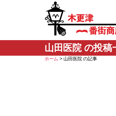
木
更
山田医院 の投稿
津
一
ホーム
>
山田医院 の記事
番
街
商
店
街
振
興
組
合