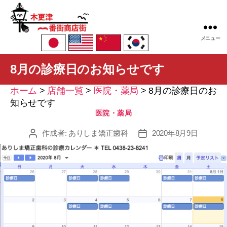
木
メニュー
更
津
8月の診療日のお知らせです
一
番
ホーム
>
店舗一覧
>
医院・薬局
>
8月の診療日のお
街
知らせです
商
カ
医院・薬局
店
テ
街
作成者:
ありしま矯正歯科
ゴ
2020年8月9日
投
投
振
リ
稿
稿
興
ー
者
日
組
合