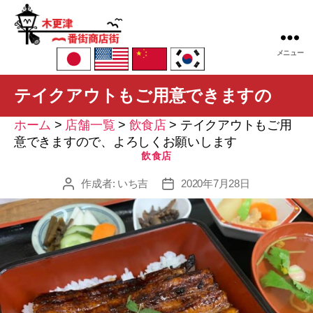
木
メニュー
更
津
テイクアウトもご用意できますの
一
番
ホーム
>
店舗一覧
>
飲食店
>
テイクアウトもご用
街
で、よろしくお願いします
意できますので、よろしくお願いします
商
カ
飲食店
店
テ
街
作成者:
いち吉
ゴ
2020年7月28日
投
投
振
リ
稿
稿
興
ー
者
日
組
合