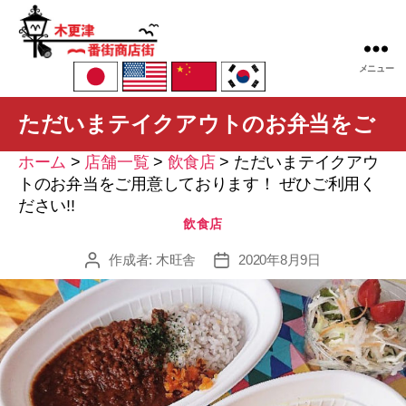
木
メニュー
更
津
ただいまテイクアウトのお弁当をご
一
番
ホーム
>
店舗一覧
>
飲食店
>
ただいまテイクアウ
街
用意しております！ ぜひご利用くだ
トのお弁当をご用意しております！ ぜひご利用く
商
ださい!!
店
カ
飲食店
街
さい!!
テ
振
作成者:
木旺舎
ゴ
2020年8月9日
投
投
興
リ
稿
稿
組
ー
者
日
合