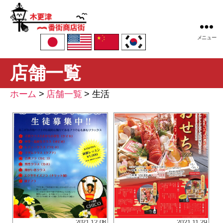
木
メニュー
更
津
店舗一覧
一
番
街
ホーム
>
店舗一覧
>
生活
商
店
街
振
興
組
合
2021.12.08
2021.11.29