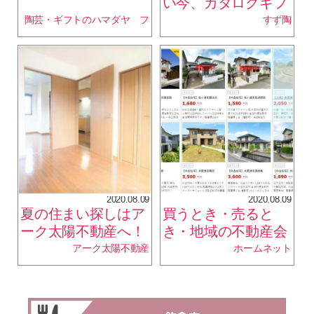
い今、カタログギフ
ト送りませんか
陶芸・ギフトのハマダヤ フ
すず陶
ァンシーチコ
2020.08.09
2020.08.09
夏の住まい探しはア
買うとき・売ると
ーク太陽不動産へ！
き・地域の不動産会
社
アーク太陽不動産
ホームネット