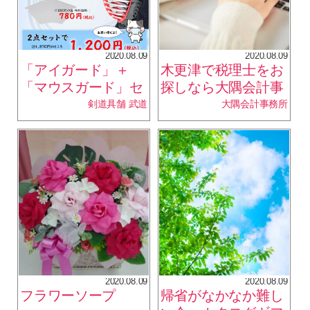
2020.08.09
2020.08.09
「アイガード」＋
木更津で税理士をお
「マウスガード」セ
探しなら大隅会計事
ット販売中！
務所へ
剣道具舗 武道
大隅会計事務所
2020.08.09
2020.08.09
フラワーソープ
帰省がなかなか難し