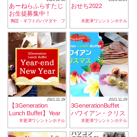
あーねらふらすたじ
おせち2022
お生徒募集中！
陶芸・ギフトのハマダヤ フ
木更津ワシントンホテル
ァンシーチコ
2021.11.29
2021.11.29
【3Generation
3GenerationBuffet
Lunch Buffet】Year
ハワイアン・クリス
end・New Year
マス(ランチ＆ディ
木更津ワシントンホテル
木更津ワシントンホテル
ナー)