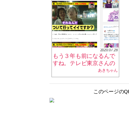
2020.07.28
もう３年も前になるんで
すね。テレビ東京さんの
「家、ついてい行ってイ
あきちゃん
イですか？」
このページのQ