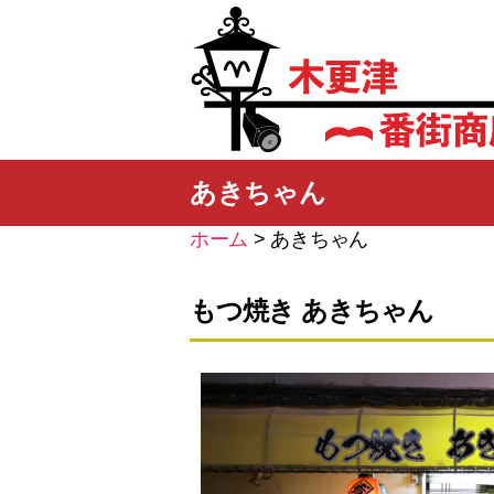
木
あきちゃん
更
津
一
ホーム
>
あきちゃん
番
街
もつ焼き あきちゃん
商
店
街
振
興
組
合